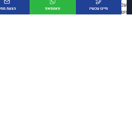
עם למעלה ממאות פרויקטים מוצלחים, תקן ISO9001
חייגו עכשיו
וואטסאפ
הצעת מחיר
ושיתופי פעולה עם גופים ממשלתיים ופרטיים מובילים, תהל
מבנים ממשיכה להוביל את תחום בניית מכולות המגורים
בישראל, תוך שמירה על חדשנות, מקצועיות ושירות מעולה
ללקוחותיה.
>>
מכולות למכירה למגוון שימושים
איך מזמינים מכולות
למגורים?
תהליך ההזמנה הוא פשוט, מהיר ונוח:
אפיון צרכים – הגדרת גודל המכולה, חלוקת החללים, תשתיות
ועיצוב נדרש.
תכנון אדריכלי – בניית תוכנית מדויקת בהתאמה אישית
ללקוח.