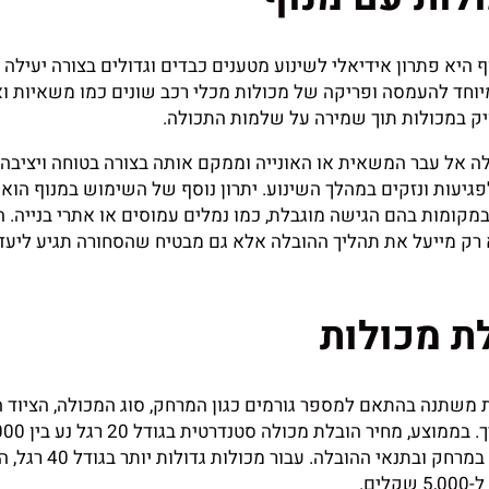
 היא פתרון אידיאלי לשינוע מטענים כבדים וגדולים בצורה יעילה 
וחד להעמסה ופריקה של מכולות מכלי רכב שונים כמו משאיות ואו
ק במכולות תוך שמירה על שלמות התכולה.
ה אל עבר המשאית או האונייה וממקם אותה בצורה בטוחה ויציבה,
גיעות ונזקים במהלך השינוע. יתרון נוסף של השימוש במנוף הוא 
מקומות בהם הגישה מוגבלת, כמו נמלים עמוסים או אתרי בנייה. 
רק מייעל את תהליך ההובלה אלא גם מבטיח שהסחורה תגיע ליעד
ת מכולות
 משתנה בהתאם למספר גורמים כגון המרחק, סוג המכולה, הציוד 
והמורכבות של התהליך. בממוצע, מחיר הובלת מכו
ל-3,000 שקלים, תלוי במרחק ובתנאי ההובלה. עבור 