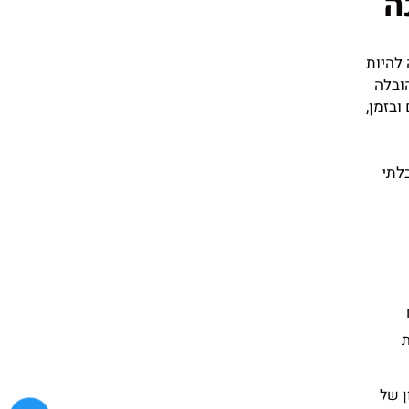
ה
 להיות
ובלה
ובזמן,
לתי
ת
ן של