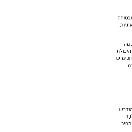
ובטוחה.
ניות,
 מה
היכולת
השימוש
ה
הנדרש
לה סטנדרטית בגודל 20 רגל נע בין 1,000
מכולות גדולות יותר בגודל 40 רגל, המחיר